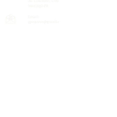
Av. Colombo, 5790
Maringá-PR
Email:
gpequem@gmail.c
om
Ligue:
(44) 3011-
5332
© 2020 GPEQUEM. Orgulhosamente criado
com
Wix.com