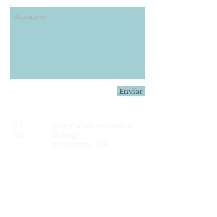
Enviar
Universidade Estadual de
Maringá
Av. Colombo, 5790
Maringá-PR
Email:
gpequem@gmail.c
om
Ligue: