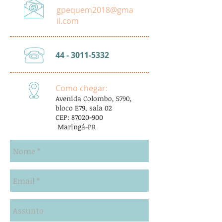
gpequem2018@gma
il.com
44 - 3011-5332
Como chegar:
Avenida Colombo, 5790,
bloco E79, sala
​02
CEP:
87020-900
Maringá-PR